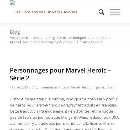
Blog
Vous êtes ici :
Accueil
/
Blog
/
Activités ludiques
/
Jeu de rôle
/
Marvel Heroic
/
Personnages pour Marvel Heroic – Série 2
Personnages pour Marvel Heroic –
Série 2
/
/
/
11 mai 2013
0 Commentaires
dans
Marvel Heroic
par
Guilhem
Histoire de maintenir le rythme, voici quatre nouveaux profils
de héros pour
Marvel Heroic Roleplaying
traduits en français.
Cette traduction n’a évidemment rien d’officiel, et ne risque
pas de l’être un jour puisque Margaret Weis, l’éditeur aux USA,
a annoncé il y a quelques jours renoncer à la licence Marvel,
trop contraignante. C’est bien dommage, car cet éditeur avait