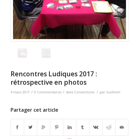
Rencontres Ludiques 2017 :
rétrospective en photos
/
/
/
4 mars 2017
0 Commentaires
dans
Conventions
par
Guilhem
Partager cet article