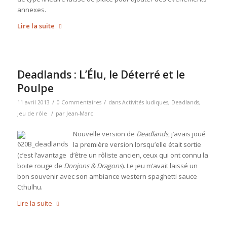
annexes.
Lire la suite
Deadlands : L’Élu, le Déterré et le
Poulpe
/
/
11 avril 2013
0 Commentaires
dans
Activités ludiques
,
Deadlands
,
/
Jeu de rôle
par
Jean-Marc
Nouvelle version de
Deadlands
, j’avais joué
la première version lorsqu’elle était sortie
(c’est l’avantage d’être un rôliste ancien, ceux qui ont connu la
boite rouge de
Donjons & Dragons
). Le jeu m’avait laissé un
bon souvenir avec son ambiance western spaghetti sauce
Cthulhu.
Lire la suite