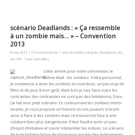
scénario Deadlands : « Ça ressemble
à un zombie mais… » – Convention
2013
/
/
8 mai 2013
0 Commentaires
dans
Activités ludiques
,
Deadlands
,
Jeu
/
de rôle
par
Jean-Marc
Cette année pour notre convention, le
thème était : les zombies. A titre personnel,
je commence à avoir les zombies en overdose, un peu trop de
films et de jeux à mon goût. Mais bon je sais faire outre les
contraintes (les contraintes ne sont pas des limitations). Donc
j’ai fait mon petit scénario. En contournant les zombies morts-
vivants, je vous propose un histoire où vos joueurs croiront
avoir à faire à des zombies mais se trouveront face à une
créature bien plus dangereuse. Il leur faudra avoir un peu
d’esprit d’initiative et savoir interpréter les indices. Le scénario
de type linéaire laisse de place pour ajouter des événements