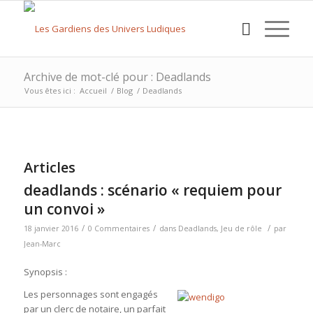
Archive de mot-clé pour : Deadlands
Vous êtes ici :
Accueil
/
Blog
/
Deadlands
Articles
deadlands : scénario « requiem pour
un convoi »
/
/
/
18 janvier 2016
0 Commentaires
dans
Deadlands
,
Jeu de rôle
par
Jean-Marc
Synopsis :
Les personnag
es sont engagés
par un clerc de notaire, un parfait