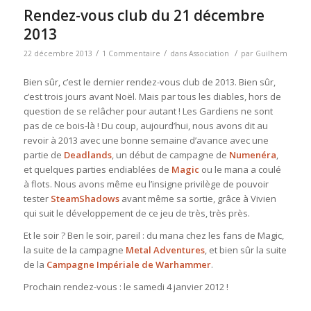
Rendez-vous club du 21 décembre
2013
/
/
/
22 décembre 2013
1 Commentaire
dans
Association
par
Guilhem
Bien sûr, c’est le dernier rendez-vous club de 2013. Bien sûr,
c’est trois jours avant Noël. Mais par tous les diables, hors de
question de se relâcher pour autant ! Les Gardiens ne sont
pas de ce bois-là ! Du coup, aujourd’hui, nous avons dit au
revoir à 2013 avec une bonne semaine d’avance avec une
partie de
Deadlands
, un début de campagne de
Numenéra
,
et quelques parties endiablées de
Magic
ou le mana a coulé
à flots. Nous avons même eu l’insigne privilège de pouvoir
tester
SteamShadows
avant même sa sortie, grâce à Vivien
qui suit le développement de ce jeu de très, très près.
Et le soir ? Ben le soir, pareil : du mana chez les fans de Magic,
la suite de la campagne
Metal Adventures
, et bien sûr la suite
de la
Campagne Impériale de Warhammer
.
Prochain rendez-vous : le samedi 4 janvier 2012 !