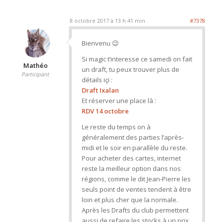
8 octobre 2017 à 13 h 41 min
#7378
Bienvenu 😉
Si magic t’interesse ce samedi on fait
Mathéo
un draft, tu peux trouver plus de
Participant
détails içi :
Draft Ixalan
Et réserver une place là :
RDV 14 octobre
Le reste du temps on à
généralement des parties l’après-
midi et le soir en parallèle du reste.
Pour acheter des cartes, internet
reste la meilleur option dans nos
régions, comme le dit Jean-Pierre les
seuls point de ventes tendent à être
loin et plus cher que la normale.
Après les Drafts du club permettent
aussi de refaire les stocks à un prix