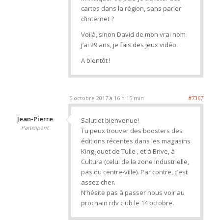
cartes dans la région, sans parler
d’internet ?
Voilà, sinon David de mon vrai nom
j’ai 29 ans, je fais des jeux vidéo.
A bientôt !
5 octobre 2017 à 16 h 15 min
#7367
Jean-Pierre
Salut et bienvenue!
Participant
Tu peux trouver des boosters des
éditions récentes dans les magasins
King jouet de Tulle , et à Brive, à
Cultura (celui de la zone industrielle,
pas du centre-ville). Par contre, c’est
assez cher.
N’hésite pas à passer nous voir au
prochain rdv club le 14 octobre.