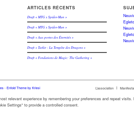
ARTICLES RÉCENTS
SUJ
Neuvi
Draft « MTG x Spider-Man »
Eglet
Draft « MTG x Spider-Man »
Neuvi
Egleto
Draft « Aux portes des Éternités »
Neuvi
Draft « Tarkir : La Tempête des Dragons »
Draft « Fondations de Magic: The Gathering »
ues
-
Enfold Theme by Kriesi
L’association
Manifesta
ost relevant experience by remembering your preferences and repeat visits. B
ie Settings" to provide a controlled consent.