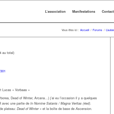
L’association
Manifestations
Contact
Vous êtes ici :
Accueil
/
Forums
/
L’aube
 au total)
7301
st Lucas « Vorbaas »
borea, Dead of Winter, Arcana…) j’ai eu l’occasion il y a quelques
R avec une partie de
In Nomine Satanis / Magna Veritas (4ed)
.
 de plateau:
Dead of Winter »
et la boîte de base de
Ascension
.