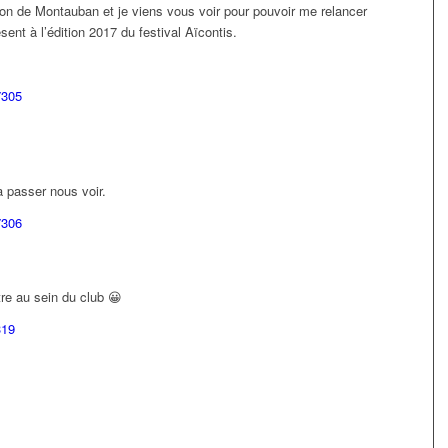
ion de Montauban et je viens vous voir pour pouvoir me relancer
sent à l’édition 2017 du festival Aïcontis.
7305
à passer nous voir.
7306
re au sein du club 😀
319