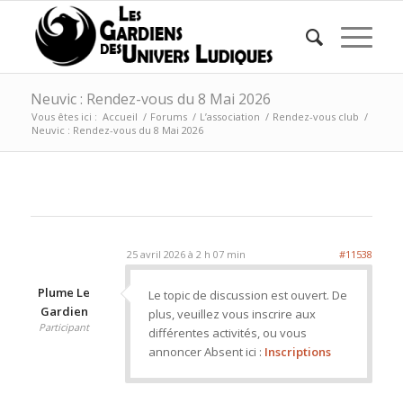
Neuvic : Rendez-vous du 8 Mai 2026
Vous êtes ici :
Accueil
/
Forums
/
L’association
/
Rendez-vous club
/
Neuvic : Rendez-vous du 8 Mai 2026
25 avril 2026 à 2 h 07 min
#11538
Plume Le
Le topic de discussion est ouvert. De
Gardien
plus, veuillez vous inscrire aux
Participant
différentes activités, ou vous
annoncer Absent ici :
Inscriptions