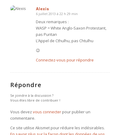
Alexis
6 juillet 2013 à 22 h 29 min
dit
:
Deux remarques :
WASP = White Anglo-Saxon Protestant,
pas Puritan
L’Appel de Cthulhu, pas Chtulhu
😉
Connectez-vous pour répondre
Répondre
Se joindre à la discussion ?
Vous êtes libre de contribuer !
Vous devez
vous connecter
pour publier un
commentaire.
Ce site utilise Akismet pour réduire les indésirables.
En savoir plus sur la façon dont les données de vos