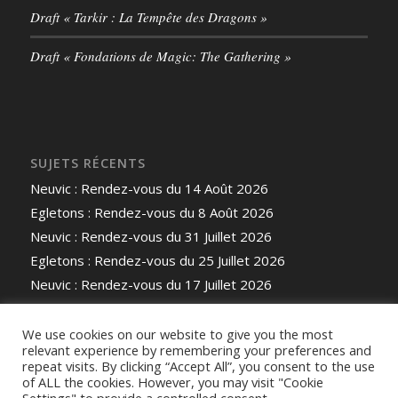
Draft « Tarkir : La Tempête des Dragons »
Draft « Fondations de Magic: The Gathering »
SUJETS RÉCENTS
Neuvic : Rendez-vous du 14 Août 2026
Egletons : Rendez-vous du 8 Août 2026
Neuvic : Rendez-vous du 31 Juillet 2026
Egletons : Rendez-vous du 25 Juillet 2026
Neuvic : Rendez-vous du 17 Juillet 2026
We use cookies on our website to give you the most
relevant experience by remembering your preferences and
repeat visits. By clicking “Accept All”, you consent to the use
of ALL the cookies. However, you may visit "Cookie
© Copyright -
Les Gardiens des Univers Ludiques
-
Enfold Theme by