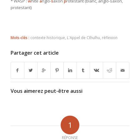
* WASP :
w
hite
a
nglo-
s
axon
p
rotestant (blanc, anglo-saxon,
protestant)
Mots-clés :
contexte historique
,
L'Appel de Cthulhu
,
réflexion
Partager cet article
Vous aimerez peut-être aussi
1
RÉPONSE