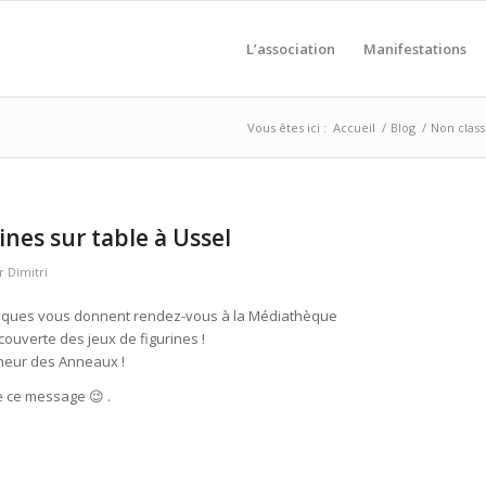
L’association
Manifestations
Vous êtes ici :
Accueil
/
Blog
/
Non clas
ines sur table à Ussel
r
Dimitri
udiques vous donnent rendez-vous à la Médiathèque
uverte des jeux de figurines !
gneur des Anneaux !
e ce message 😉 .