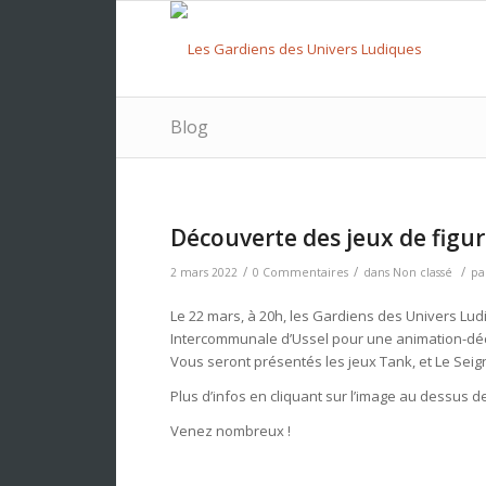
Blog
Découverte des jeux de figur
/
/
/
2 mars 2022
0 Commentaires
dans
Non classé
pa
Le 22 mars, à 20h, les Gardiens des Univers L
Intercommunale d’Ussel pour une animation-déco
Vous seront présentés les jeux Tank, et Le Sei
Plus d’infos en cliquant sur l’image au dessus d
Venez nombreux !