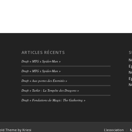
ARTICLES RÉCENTS
S
N
Draft « MTG x Spider-Man »
E
Draft « MTG x Spider-Man »
N
E
Draft « Aux portes des Éternités »
N
Draft « Tarkir : La Tempête des Dragons »
Draft « Fondations de Magic: The Gathering »
old Theme by Kriesi
L’association
M