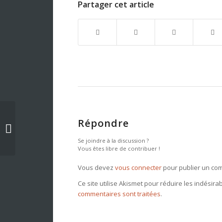
Partager cet article
Répondre
Draft « Kamigawa : La
Dynastie Néon»
Se joindre à la discussion ?
Vous êtes libre de contribuer !
Vous devez
vous connecter
pour publier un co
Ce site utilise Akismet pour réduire les indésira
commentaires sont traitées
.