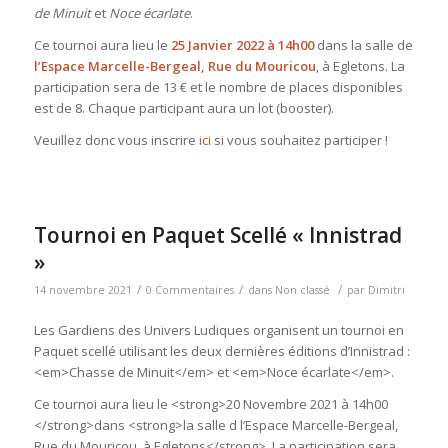
de Minuit
et
Noce écarlate
.
Ce tournoi aura lieu le
25 Janvier 2022 à 14h00
dans la salle de
l’Espace Marcelle-Bergeal, Rue du Mouricou
, à Egletons. La
participation sera de 13 € et le nombre de places disponibles
est de 8. Chaque participant aura un lot (booster).
Veuillez donc vous inscrire
ici
si vous souhaitez participer !
Tournoi en Paquet Scellé « Innistrad
»
/
/
/
14 novembre 2021
0 Commentaires
dans
Non classé
par
Dimitri
Les Gardiens des Univers Ludiques organisent un tournoi en
Paquet scellé utilisant les deux dernières éditions d’Innistrad :
<em>Chasse de Minuit</em> et <em>Noce écarlate</em>.
Ce tournoi aura lieu le <strong>20 Novembre 2021 à 14h00
</strong>dans <strong>la salle d l’Espace Marcelle-Bergeal,
Rue du Mouricou, à Egletons</strong>. La participation sera