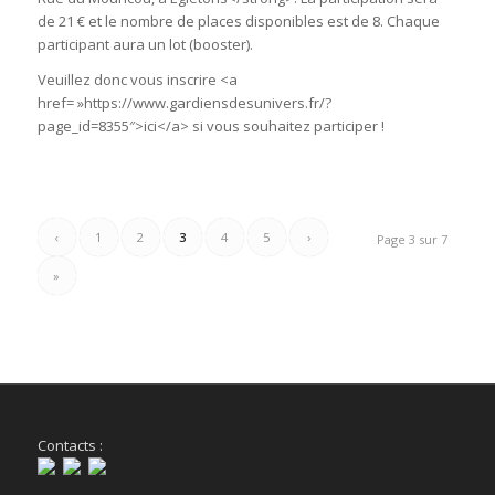
de 21 € et le nombre de places disponibles est de 8. Chaque
participant aura un lot (booster).
Veuillez donc vous inscrire <a
href= »https://www.gardiensdesunivers.fr/?
page_id=8355″>ici</a> si vous souhaitez participer !
‹
1
2
3
4
5
›
Page 3 sur 7
»
Contacts :