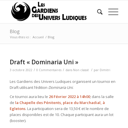
Blog
Vous êtes ici :
Accueil
/
Blog
Draft « Dominaria Uni »
/
/
/
3 octobre 2022
0 Commentaires
dans
Non classé
par
Dimitri
Les Gardiens des Univers Ludiques organisent un tournoi en
Draft utilisant l’édition
Dominaria Uni
.
Ce tournoi aura lieu le
26 Février 2022 à 14h00
; dans la salle
de
la Chapelle des Pénitents, place du Marchadial, à
Egletons
. La participation sera de 13,50 € et le nombre de
places disponibles est de 10. Chaque participant aura un lot
(booster).