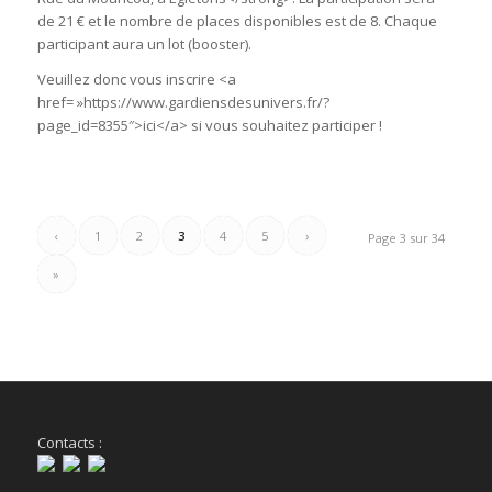
de 21 € et le nombre de places disponibles est de 8. Chaque
participant aura un lot (booster).
Veuillez donc vous inscrire <a
href= »https://www.gardiensdesunivers.fr/?
page_id=8355″>ici</a> si vous souhaitez participer !
‹
1
2
3
4
5
›
Page 3 sur 34
»
Contacts :