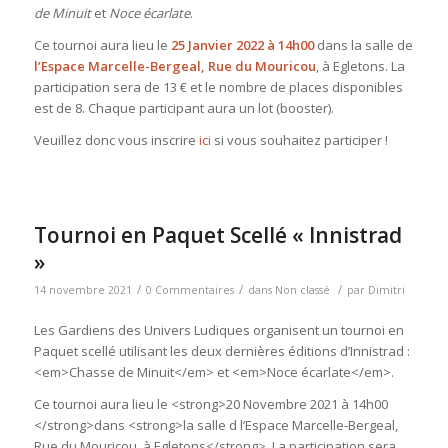
de Minuit
et
Noce écarlate
.
Ce tournoi aura lieu le
25 Janvier 2022 à 14h00
dans la salle de
l’Espace Marcelle-Bergeal, Rue du Mouricou
, à Egletons. La
participation sera de 13 € et le nombre de places disponibles
est de 8. Chaque participant aura un lot (booster).
Veuillez donc vous inscrire
ici
si vous souhaitez participer !
Tournoi en Paquet Scellé « Innistrad
»
/
/
/
14 novembre 2021
0 Commentaires
dans
Non classé
par
Dimitri
Les Gardiens des Univers Ludiques organisent un tournoi en
Paquet scellé utilisant les deux dernières éditions d’Innistrad :
<em>Chasse de Minuit</em> et <em>Noce écarlate</em>.
Ce tournoi aura lieu le <strong>20 Novembre 2021 à 14h00
</strong>dans <strong>la salle d l’Espace Marcelle-Bergeal,
Rue du Mouricou, à Egletons</strong>. La participation sera