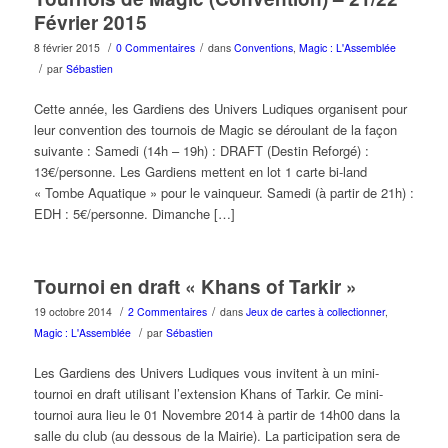
Février 2015
/
/
8 février 2015
0 Commentaires
dans
Conventions
,
Magic : L'Assemblée
/
par
Sébastien
Cette année, les Gardiens des Univers Ludiques organisent pour
leur convention des tournois de Magic se déroulant de la façon
suivante : Samedi (14h – 19h) : DRAFT (Destin Reforgé) :
13€/personne. Les Gardiens mettent en lot 1 carte bi-land
« Tombe Aquatique » pour le vainqueur. Samedi (à partir de 21h) :
EDH : 5€/personne. Dimanche […]
Tournoi en draft « Khans of Tarkir »
/
/
19 octobre 2014
2 Commentaires
dans
Jeux de cartes à collectionner
,
/
Magic : L'Assemblée
par
Sébastien
Les Gardiens des Univers Ludiques vous invitent à un mini-
tournoi en draft utilisant l’extension Khans of Tarkir. Ce mini-
tournoi aura lieu le 01 Novembre 2014 à partir de 14h00 dans la
salle du club (au dessous de la Mairie). La participation sera de